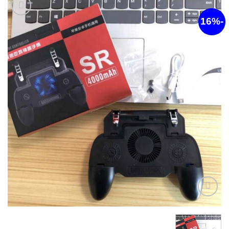
أضف
لقائمة
الرغبات