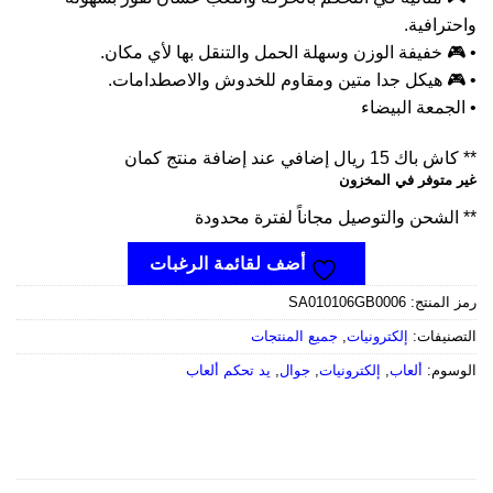
ترافية.
 خفيفة الوزن وسهلة الحمل والتنقل بها لأي مكان.
🎮 هيكل جدا متين ومقاوم للخدوش والاصطدامات.
لجمعة البيضاء
اك 15 ريال إضافي عند إضافة منتج كمان
 متوفر في المخزون
الشحن والتوصيل مجاناً لفترة محدودة
أضف لقائمة الرغبات
 المنتج:
SA010106GB0006
صنيفات:
إلكترونيات
,
جميع المنتجات
وسوم:
ألعاب
,
إلكترونيات
,
جوال
,
يد تحكم ألعاب