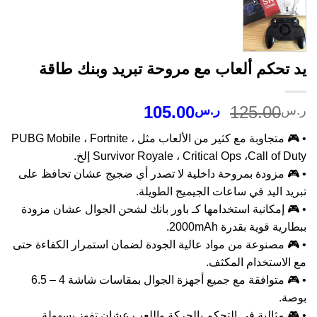
 تحكم ألعاب مع مروحة تبريد وبنك طاقة
السعر
السعر
105.00
125.00
س
ر.س
الأصلي
الحالي
• 🎮 متجاوبة مع كثير من الألعاب مثل PUBG Mobile ، Fortnite ،
هو:
هو:
Survivor Royale ، Critical Ops ،Call of D إلخ.
ر.س125.00.
ر.س105.00.
🎮 مزودة بمروحة داخلية لا تصدر أي ضجيج عشان تحافظ على
يد اليد في ساعات الجيميج الطويلة.
 إمكانية استخدامها كـ باور بانك لشحن الجوال عشان مزودة
رية قوية بقدرة 2000mAh.
🎮 مصنوعة من مواد عالية الجودة لضمان استمرار الكفاءة حتى
 الاستخدام المكثف.
• 🎮 متوافقة مع جميع أجهزة الجوال بمقاسات شاشة 4 – 6.5
صة.
🎮 مثالية في التحكم بالحركة واللعب عشان تفوز بسهولة