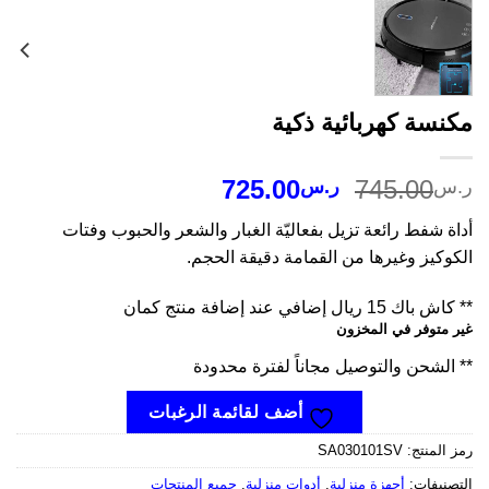
نسة كهربائية ذكية
السعر
السعر
725.00
745.00
س
ر.س
الأصلي
الحالي
ة شفط رائعة تزيل بفعاليّة الغبار والشعر والحبوب وفتات
هو:
هو:
وكيز وغيرها من القمامة دقيقة الحجم.
ر.س745.00.
ر.س725.00.
اك 15 ريال إضافي عند إضافة منتج كمان
 متوفر في المخزون
الشحن والتوصيل مجاناً لفترة محدودة
أضف لقائمة الرغبات
 المنتج:
SA030101SV
صنيفات:
أجهزة منزلية
,
أدوات منزلية
,
جميع المنتجات