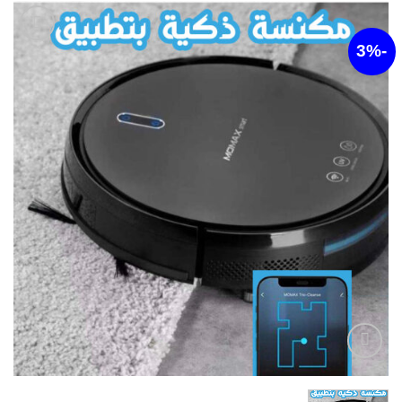
أضف
لقائمة
الرغبات