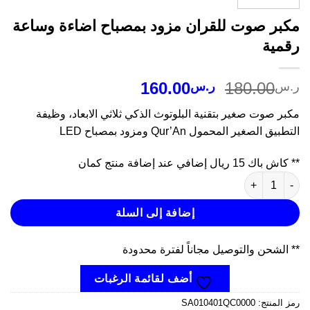
بر صوت للقران مزود بمصباح اضاءة وساعة
مية
السعر
السعر
160.00
180.00
س
ر.س
الأصلي
الحالي
ر صوت صغير بتقنية البلوتوث الذكي ثلاثي الابعاد، وظيفة
هو:
هو:
بيق الصغير المحمول Qur’An ومزود بمصباح LED
ر.س180.00.
ر.س160.00.
اك 15 ريال إضافي عند إضافة منتج كمان
ة مكبر صوت للقران مزود بمصباح اضاءة وساعة رقمية
إضافة إلى السلة
الشحن والتوصيل مجاناً لفترة محدودة
أضف لقائمة الرغبات
 المنتج:
SA010401QC0000