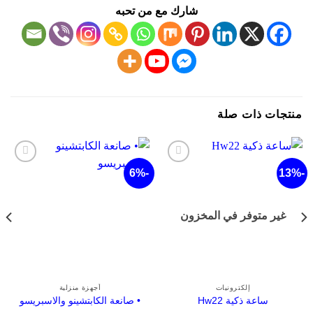
شارك مع من تحبه
تجات ذات صلة
-10%
-6%
أضف
أضف
لقائمة
لقائمة
الرغبات
الرغبات
غير متوفر في المخزون
إلكترونيات
أجهزة منزلية
م
ساعة ذكية Hw22
• صانعة الكابتشينو والاسبريسو