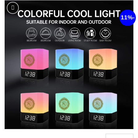
أضف
لقائمة
الرغبات