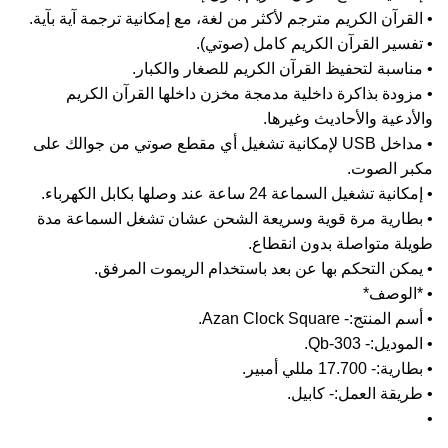
لقرآن الكريم مترجم لأكثر من لغة، مع إمكانية ترجمة آية بآية.
فسير القرآن الكريم كامل (صوتي).
ناسبة لتحفيظ القرآن الكريم للصغار والكبار.
زودة بذاكرة داخلية مدمجة مخزن داخلها القرآن الكريم
أدعية والأحاديث وغيرها.
• مداخل USB لإمكانية تشغيل أي مقطع صوتي من جوالك على
بر الصوت.
انية تشغيل السماعة 24 ساعة عند وصلها بكابل الكهرباء.
بطارية مرة قوية وسريعة الشحن عشان تشغل السماعة مدة
يلة متواصلة بدون انقطاع.
مكن التحكم بها عن بعد باستخدام الريموت المرفق.
*الوصف*
 المنتج:- Azan Clock Square.
موديل:- Qb-303.
ة:- 17.700 مللي أمبير.
ريقة العمل:- كابيل.