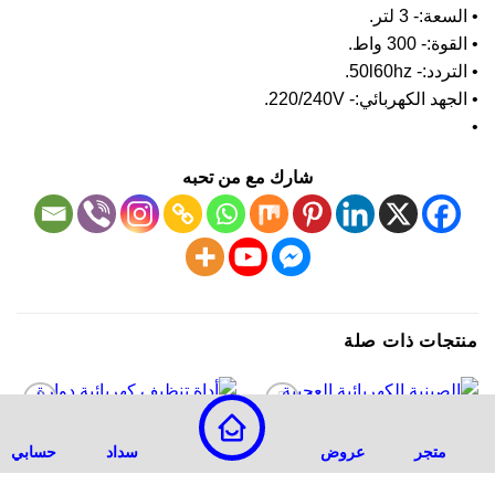
سعة:- 3 لتر.
وة:- 300 واط.
ردد:- 50l60hz.
جهد الكهربائي:- 220/240V.
شارك مع من تحبه
تجات ذات صلة
-7%
-14%
أضف
أضف
متجر
عروض
سداد
حسابي
لقائمة
لقائمة
الرغبات
الرغبات