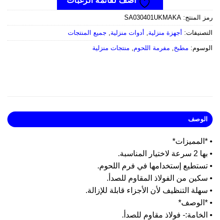
أضف لقائمة الرغبات
 المنتج:
SA030401UKMAKA
صنيفات:
أجهزة منزلية
,
أدوات منزلية
,
جميع المنتجات
وسوم:
مطبخ
,
مفرمة اللحوم
,
منتجات منزلية
لوصف
المميزات*
اختيار المناسبة.
تستطيع إستخدامها في فرم اللحوم.
كين من الفولاذ المقاوم للصدأ.
هلة التنظيف لأن الأجزاء قابلة للإزالة.
*الوصف*
لخامة:- فولاذ مقاوم للصدأ.