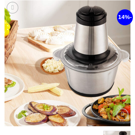
أضف
لقائمة
الرغبات