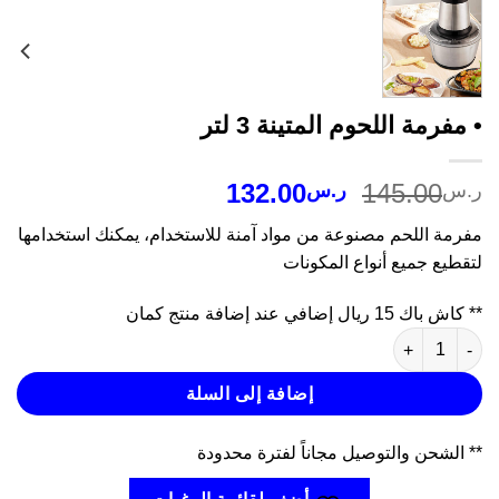
مفرمة اللحوم المتينة 3 لتر
السعر
السعر
132.00
145.00
س
ر.س
الأصلي
الحالي
رمة اللحم مصنوعة من مواد آمنة للاستخدام، يمكنك استخدامها
هو:
هو:
طيع جميع أنواع المكونات
ر.س145.00.
ر.س132.00.
اك 15 ريال إضافي عند إضافة منتج كمان
ة • مفرمة اللحوم المتينة 3 لتر
إضافة إلى السلة
الشحن والتوصيل مجاناً لفترة محدودة