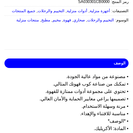
 المنتج:
SA030301CB0000
صنيفات:
أجهزة منزلية
,
أدوات منزلية
,
التخييم والرحلات
,
جميع المنتجات
وسوم:
التخييم والرحلات
,
صحاري
,
قهوة
,
مخيم
,
مطبخ
,
منتجات منزلية
لوصف
مصنوعة من مواد عالية الجودة.
تمكنك من صناعة كوب قهوتك المثالي.
تحتوي على مجموعة أدوات ممتازة للقهوة.
صميمها يراعي معايير الحماية والأمان العالي.
رنة وسهلة الاستخدام.
ناسبة للاقتناء والإهداء.
*الوصف*
لمادة: الأكريليك.