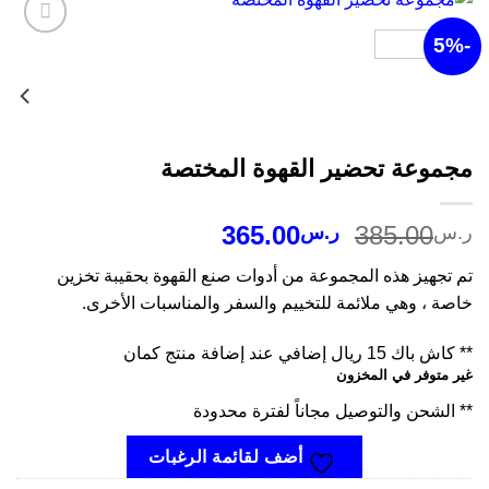
أضف
لقائمة
الرغبات
موعة تحضير القهوة المختصة
السعر
السعر
365.00
385.00
س
ر.س
الأصلي
الحالي
 تجهيز هذه المجموعة من أدوات صنع القهوة بحقيبة تخزين
هو:
هو:
صة ، وهي ملائمة للتخييم والسفر والمناسبات الأخرى.
ر.س385.00.
ر.س365.00.
اك 15 ريال إضافي عند إضافة منتج كمان
 متوفر في المخزون
الشحن والتوصيل مجاناً لفترة محدودة
أضف لقائمة الرغبات