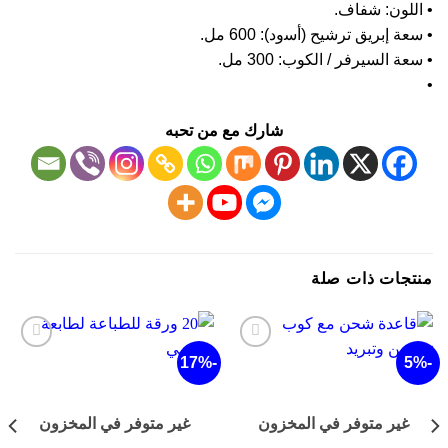
اللون: شفاف.
عة إبريق ترشيح (أﺳود): 600 مل.
عة السيرفر / الكوب: 300 مل.
شارك مع من تحبه
تجات ذات صلة
-14%
-17%
أضف
أضف
لقائمة
لقائمة
الرغبات
الرغبات
غير متوفر في المخزون
غير متوفر في المخزون