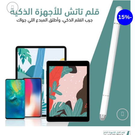
أضف
لقائمة
الرغبات