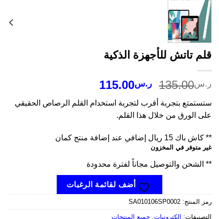
م تاتش للأجهزة الذكية
السعر
السعر
115.00
135.00
س
ر.س
الأصلي
الحالي
ستمتع بتجربة أقرب لتجربة استخدام القلم الرصاص الحقيقي
هو:
هو:
 الورق من خلال هذا القلم.
ر.س135.00.
ر.س115.00.
اك 15 ريال إضافي عند إضافة منتج كمان
 متوفر في المخزون
الشحن والتوصيل مجاناً لفترة محدودة
أضف لقائمة الرغبات
 المنتج:
SA010106SP0002
صنيفات:
إلكترونيات
,
جميع المنتجات