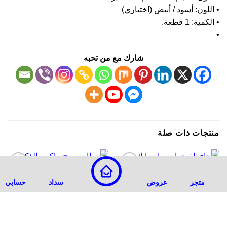
للون: أسود / أبيض (اختياري)
مية: 1 قطعة.
شارك مع من تحبه
تجات ذات صلة
-17%
-10%
أضف
أضف
متجر
عروض
سداد
حسابي
لقائمة
لقائمة
الرغبات
الرغبات