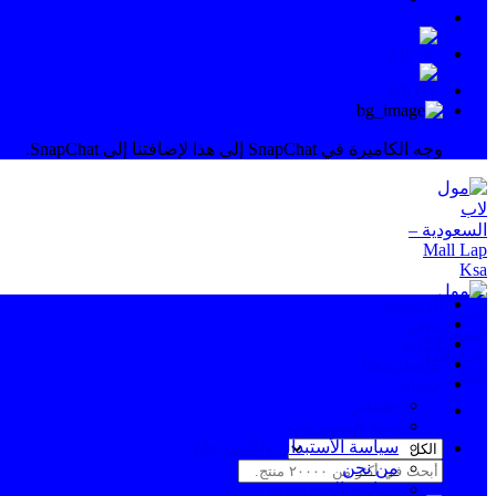
AR
EN
وجه الكاميرة في SnapChat إلى هذا لإضافتنا إلى SnapChat.
الرئيسية
متجر
مدونة
تواصل معنا
حسابي
حسابي
سلة المشتريات
سياسة الأستبدال والأسترجاع
من نحن
البحث
سياسة الخصوصية
عن: