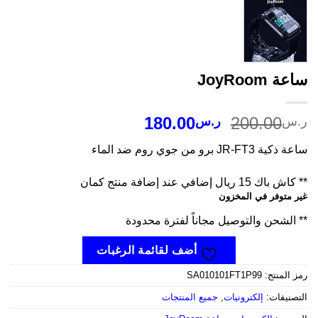
ة JoyRoom
السعر
السعر
180.00
200.00
س
ر.س
الأصلي
الحالي
ة JR-FT3 برو من جوي روم ضد الماء
هو:
هو:
ر.س200.00.
ر.س180.00.
اك 15 ريال إضافي عند إضافة منتج كمان
 متوفر في المخزون
الشحن والتوصيل مجاناً لفترة محدودة
أضف لقائمة الرغبات
 المنتج:
SA010101FT1P99
صنيفات:
إلكترونيات
,
جميع المنتجات