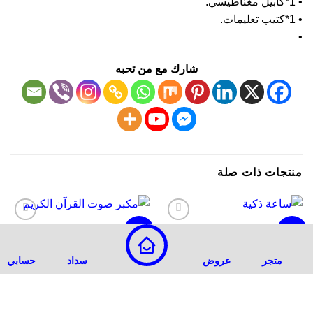
شارك مع من تحبه
تجات ذات صلة
-28%
-11%
أضف
أضف
لقائمة
لقائمة
الرغبات
الرغبات
متجر
عروض
سداد
حسابي