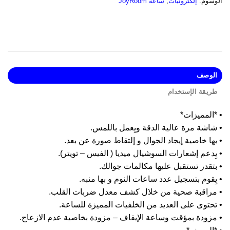
وسوم:
إلكترونيات
,
ساعة JoyRoom
لوصف
ريقة الإستخدام
المميزات*
اشة مرة عالية الدقة ويِعمل باللمس.
ها خاصية إيجاد الجوال و إلتقاط صورة عن بعد.
ِدعم إشعارات السوشيال ميديا ( الفيس – تويتر).
تقدر تستقبل عليها مكالمات جوالك.
ِقوم بتسجيل عدد ساعات النوم و بها منبه.
مراقبة صحية من خلال كشف معدل ضربات القلب.
حتوى على العديد من الخلفيات المميزة للساعة.
مزودة بمؤقت وساعة الإيقاف – مزودة بخاصية عدم الازعاج.