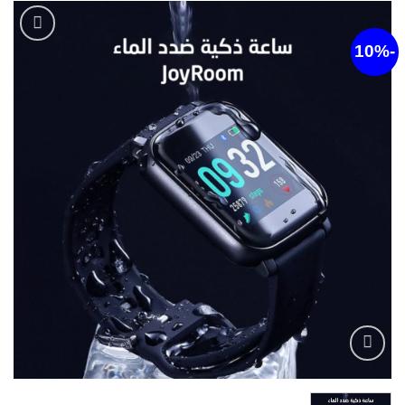
أضف
لقائمة
الرغبات