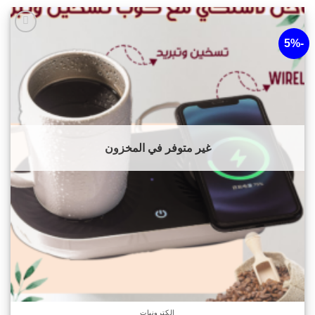
-5%
أضف
لقائمة
الرغبات
غير متوفر في المخزون
إلكترونيات