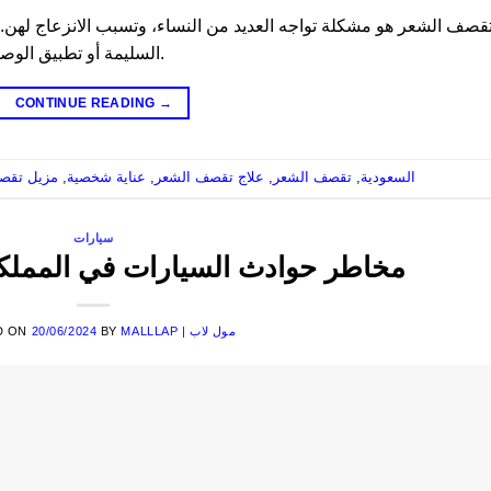
قصف الشعر هو مشكلة تواجه العديد من النساء، وتسبب الانزعاج لهن. ل
السليمة أو تطبيق الوصفات الطبيعية للحفاظ على ترطيبه ومنع تقصفه.
CONTINUE READING
→
السعودية
,
تقصف الشعر
,
علاج تقصف الشعر
,
عناية شخصية
,
مزيل تقص
سيارات
مخاطر حوادث السيارات في المملكة 
MALLLAP | مول لاب
BY
20/06/2024
D ON