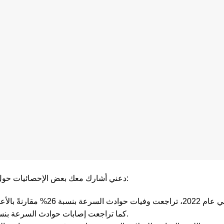
دعني أشارك معك بعض الإحصائيات حول حوادث السرعة في المملكة العربية السعودية:
كما تراجعت إصابات حوادث السرعة بنسبة 21%، حيث بلغ عدد الإصابات 24,446 حالة1.