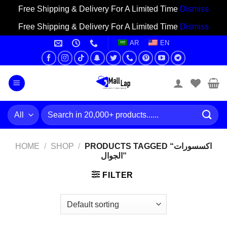
Free Shipping & Delivery For A Limited Time
Dismiss
Free Shipping & Delivery For A Limited Time
Dismiss
Skip
AR
EN
to
content
Search
for:
HOME
/
SHOP
/
PRODUCTS TAGGED “اكسسورات
الجوال”
FILTER