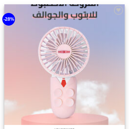
-28%
أضف
لقائمة
الرغبات