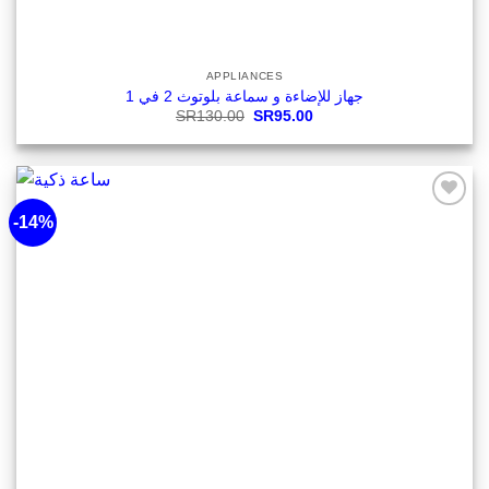
APPLIANCES
جهاز للإضاءة و سماعة بلوتوث 2 في 1
Original
Current
SR
130.00
SR
95.00
price
price
was:
is:
ر.س95.00.
ر.س130.00.
-14%
أضف
لقائمة
الرغبات